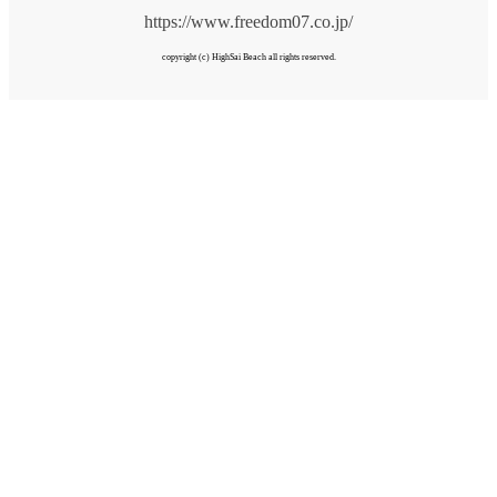
https://www.freedom07.co.jp/
copyright (c) HighSai Beach all rights reserved.